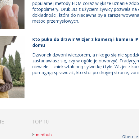
popularnej metody FDM coraz większe uznanie zdob
fotopolimery. Druk 3D z użyciem żywicy pozwala na o
dokładności, która do niedawna była zarezerwowan
metod przemysłowych.
Kto puka do drzwi? Wizjer z kamerą i kamera IP
domu
Dzwonek dzwoni wieczorem, a nikogo się nie spodzi
zastanawiasz się, czy w ogóle je otworzyć. Tradycyj
niewiele – zniekształconą sylwetkę i tyle. Wizjer z k
pomagają sprawdzić, kto stoi po drugiej stronie, zan
NE
TOP 10
medhub
Obecnie