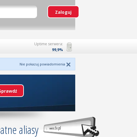
Uptime serwera:
99,9%
Nie pokazuj powiadomienia
atne aliasy