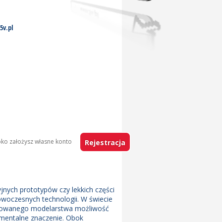
5v.pl
h
ybko założysz własne konto
ych prototypów czy lekkich części
woczesnych technologii. W świecie
sowanego modelarstwa możliwość
amentalne znaczenie. Obok