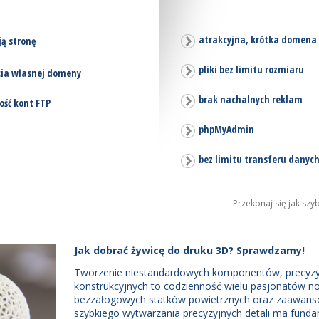
atrakcyjna, krótka domena 
ą stronę
pliki bez limitu rozmiaru
cia własnej domeny
brak nachalnych reklam
ość kont FTP
phpMyAdmin
bez limitu transferu danyc
Przekonaj się jak sz
Jak dobrać żywicę do druku 3D? Sprawdzamy!
Tworzenie niestandardowych komponentów, precyzyjn
konstrukcyjnych to codzienność wielu pasjonatów no
bezzałogowych statków powietrznych oraz zaawan
szybkiego wytwarzania precyzyjnych detali ma fund