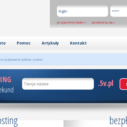
przypomnij hasło
»
zarejestruj się
»
nto
Pomoc
Artykuły
Kontakt
orzystywanie plików cookie.
ING
.5v.pl
sekund
sting
bezpł