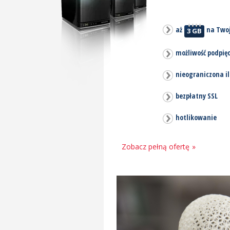
aż
na Twoj
3 GB
możliwość podpię
nieograniczona il
bezpłatny SSL
hotlikowanie
Zobacz pełną ofertę
»