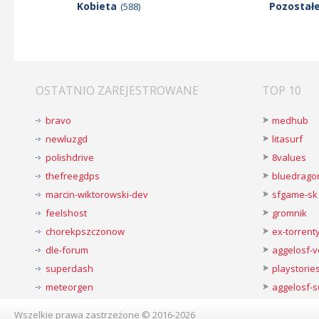
Kobieta
Pozostał
(588)
OSTATNIO ZAREJESTROWANE
TOP 10
bravo
medhub
newluzgd
litasurf
polishdrive
8values
thefreegdps
bluedrago
marcin-wiktorowski-dev
sfgame-sk
feelshost
gromnik
chorekpszczonow
ex-torren
dle-forum
aggelosf-
superdash
playstorie
meteorgen
aggelosf-s
Wszelkie prawa zastrzeżone © 2016-2026