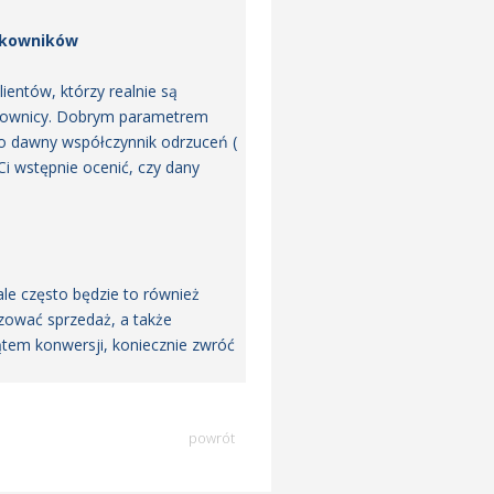
ytkowników
ientów, którzy realnie są
ytkownicy. Dobrym parametrem
dto dawny współczynnik odrzuceń (
 wstępnie ocenić, czy dany
le często będzie to również
izować sprzedaż, a także
 kątem konwersji, koniecznie zwróć
powrót