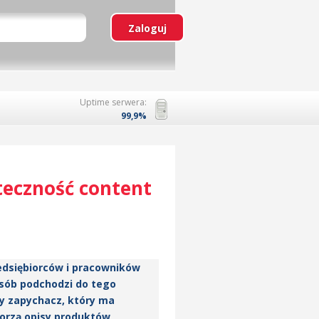
Uptime serwera:
99,9%
uteczność content
zedsiębiorców i pracowników
osób podchodzi do tego
ny zapychacz, który ma
worzą opisy produktów,