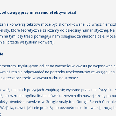
 pod uwagę przy mierzeniu efektywności?
zenie konwersji tekstów może być skomplikowane lub wręcz niemoż
teksty, które teoretycznie zaliczamy do dziedziny humanistycznej. Na 
kim na tym, czy treści pomagają nam osiągnąć zamierzone cele. Może
ia i przede wszystkim konwersji.
ie
elementem uzyskującym od lat na ważności w kwestii pozycjonowania.
również realnie odpowiadać na potrzeby użytkowników ze względu n
 skuteczność treści w kwestii ruchu na stronie?
wać, na jakich pozycjach znajdują się wybrane przez nas frazy klucz
ć, jak wzrosła ogólna liczba słów kluczowych dla naszej strony po pu
leży również sprawdzać w Google Analytics i Google Search Console
Wejścia, nawet jeśli nie posłużą do bezpośredniej konwersji, mogą 
.