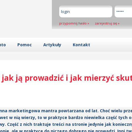
przypomnij hasło
»
zarejestruj się
»
nto
Pomoc
Artykuły
Kontakt
- jak ją prowadzić i jak mierzyć sk
słynna marketingowa mantra powtarzana od lat. Choć wielu pr
wet w nią wierzy, to w praktyce bardzo niewielka część tych 
 Część z nich traktuje treści na stronie jedynie jak koniecz
onie, ale w praktyce do niczego dobrego nie prowadzi. Inni t