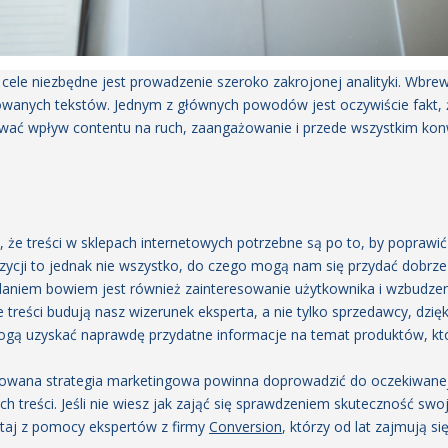
 cele niezbędne jest prowadzenie szeroko zakrojonej analityki. Wb
wanych tekstów. Jednym z głównych powodów jest oczywiście fakt, ż
wać wpływ contentu na ruch, zaangażowanie i przede wszystkim konw
, że treści w sklepach internetowych potrzebne są po to, by poprawi
ycji to jednak nie wszystko, do czego mogą nam się przydać dobrz
adaniem bowiem jest również zainteresowanie użytkownika i wzbudzen
reści budują nasz wizerunek eksperta, a nie tylko sprzedawcy, dzię
ogą uzyskać naprawdę przydatne informacje na temat produktów, kt
owana strategia marketingowa powinna doprowadzić do oczekiwanej 
h treści. Jeśli nie wiesz jak zająć się sprawdzeniem skuteczność swo
ystaj z pomocy ekspertów z firmy
Conversion
, którzy od lat zajmują s