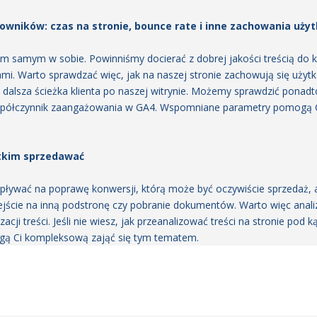
wników: czas na stronie, bounce rate i inne zachowania uż
em samym w sobie. Powinniśmy docierać z dobrej jakości treścią do kl
mi. Warto sprawdzać więc, jak na naszej stronie zachowują się uż
b dalsza ścieżka klienta po naszej witrynie. Możemy sprawdzić pona
współczynnik zaangażowania w GA4. Wspomniane parametry pomogą Ci
tkim sprzedawać
ływać na poprawę konwersji, którą może być oczywiście sprzedaż, a
zejście na inną podstronę czy pobranie dokumentów. Warto więc anal
zacji treści. Jeśli nie wiesz, jak przeanalizować treści na stronie pod
ogą Ci kompleksową zająć się tym tematem.