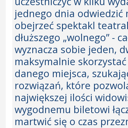
uczestniczyć w kilku wyda
jednego dnia odwiedzić m
obejrzeć spektakl teatra
dłuższego „wolnego” - c
wyznacza sobie jeden, dw
maksymalnie skorzystać 
danego miejsca, szukaj
rozwiązań, które pozwol
największej ilości widowi
wygodnemu biletowi łącz
martwić się o czas prze