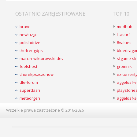
OSTATNIO ZAREJESTROWANE
TOP 10
bravo
medhub
newluzgd
litasurf
polishdrive
8values
thefreegdps
bluedrago
marcin-wiktorowski-dev
sfgame-sk
feelshost
gromnik
chorekpszczonow
ex-torren
dle-forum
aggelosf-
superdash
playstorie
meteorgen
aggelosf-s
Wszelkie prawa zastrzeżone © 2016-2026