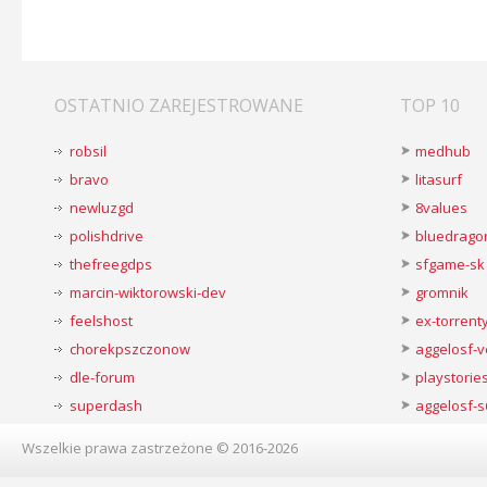
OSTATNIO ZAREJESTROWANE
TOP 10
robsil
medhub
bravo
litasurf
newluzgd
8values
polishdrive
bluedrago
thefreegdps
sfgame-sk
marcin-wiktorowski-dev
gromnik
feelshost
ex-torren
chorekpszczonow
aggelosf-
dle-forum
playstorie
superdash
aggelosf-s
Wszelkie prawa zastrzeżone © 2016-2026