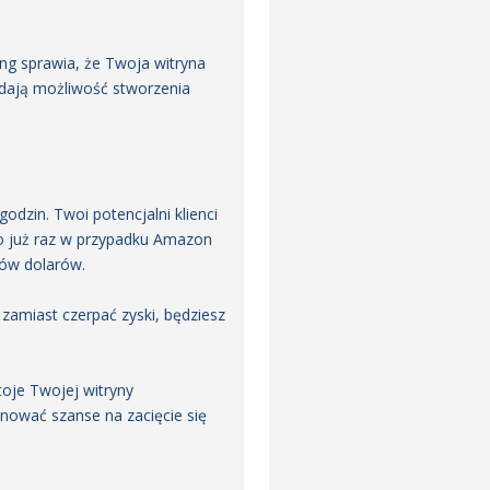
g sprawia, że ​​Twoja witryna
e dają możliwość stworzenia
odzin. Twoi potencjalni klienci
to już raz w przypadku Amazon
nów dolarów.
 zamiast czerpać zyski, będziesz
toje Twojej witryny
ować szanse na zacięcie się