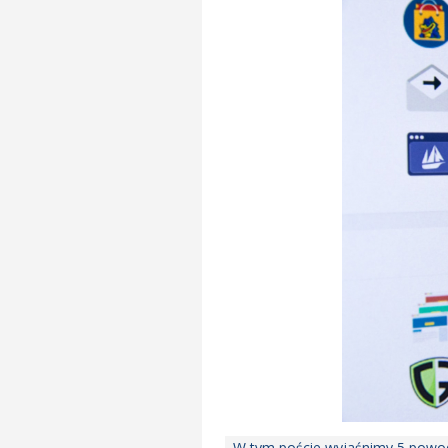
W tym poście wyjaśnimy 5 powod