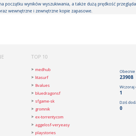
 na początku wyników wyszukiwania, a także dużą prędkość przegląd
raz wewnętrzne i zewnętrzne kopie zapasowe.
NE
TOP 10
medhub
Obecnie
23908
litasurf
8values
Wczoraj
1
bluedragonsf
sfgame-sk
Dziś dod
0
gromnik
ex-torrentycom
aggelosf-veryeasy
playstories