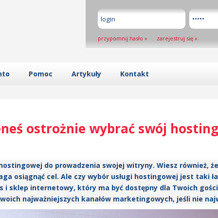
przypomnij hasło
»
zarejestruj się
»
nto
Pomoc
Artykuły
Kontakt
neś ostrożnie wybrać swój hostin
 hostingowej do prowadzenia swojej witryny. Wiesz również, że
a osiągnąć cel. Ale czy wybór usługi hostingowej jest taki ła
s i sklep internetowy, który ma być dostępny dla Twoich gośc
woich najważniejszych kanałów marketingowych, jeśli nie najwa