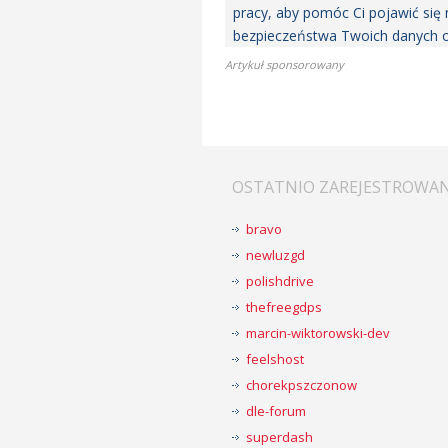
pracy, aby pomóc Ci pojawić się
bezpieczeństwa Twoich danych o
Artykuł sponsorowany
OSTATNIO ZAREJESTROWA
bravo
newluzgd
polishdrive
thefreegdps
marcin-wiktorowski-dev
feelshost
chorekpszczonow
dle-forum
superdash