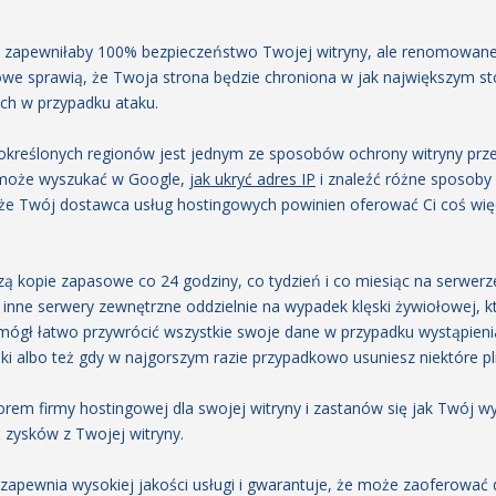
ra zapewniłaby 100% bezpieczeństwo Twojej witryny, ale renomowane
gowe sprawią, że Twoja strona będzie chroniona w jak największym s
ych w przypadku ataku.
 określonych regionów jest jednym ze sposobów ochrony witryny prz
u może wyszukać w Google,
jak ukryć adres IP
i znaleźć różne sposoby
 że Twój dostawca usług hostingowych powinien oferować Ci coś więce
ą kopie zapasowe co 24 godziny, co tydzień i co miesiąc na serwerz
 inne serwery zewnętrzne oddzielnie na wypadek klęski żywiołowej, 
ógł łatwo przywrócić wszystkie swoje dane w przypadku wystąpienia 
ki albo też gdy w najgorszym razie przypadkowo usuniesz niektóre pli
em firmy hostingowej dla swojej witryny i zastanów się jak Twój wy
zysków z Twojej witryny.
 zapewnia wysokiej jakości usługi i gwarantuje, że może zaoferować