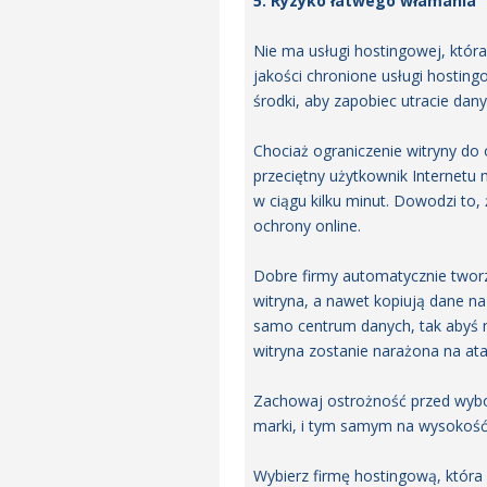
5. Ryzyko łatwego włamania
Nie ma usługi hostingowej, któ
jakości chronione usługi hostin
środki, aby zapobiec utracie dan
Chociaż ograniczenie witryny do
przeciętny użytkownik Internet
w ciągu kilku minut. Dowodzi to,
ochrony online.
Dobre firmy automatycznie tworz
witryna, a nawet kopiują dane na
samo centrum danych, tak abyś m
witryna zostanie narażona na ata
Zachowaj ostrożność przed wybor
marki, i tym samym na wysokość 
Wybierz firmę hostingową, która