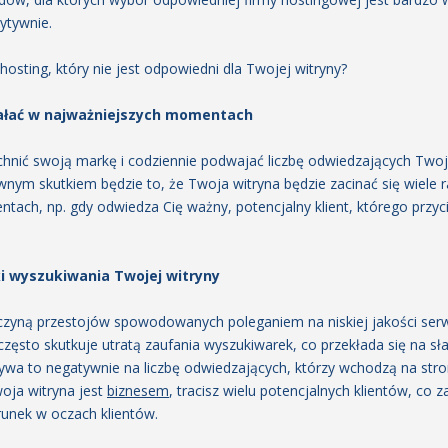
ytywnie.
 hosting, który nie jest odpowiedni dla Twojej witryny?
iałać w najważniejszych momentach
hnić swoją markę i codziennie podwajać liczbę odwiedzających Twoją
nym skutkiem będzie to, że Twoja witryna będzie zacinać się wiele r
tach, np. gdy odwiedza Cię ważny, potencjalny klient, którego przyc
i wyszukiwania Twojej witryny
zyczyną przestojów spowodowanych poleganiem na niskiej jakości ser
często skutkuje utratą zaufania wyszukiwarek, co przekłada się na sł
pływa to negatywnie na liczbę odwiedzających, którzy wchodzą na str
oja witryna jest
biznesem
, tracisz wielu potencjalnych klientów, co 
runek w oczach klientów.