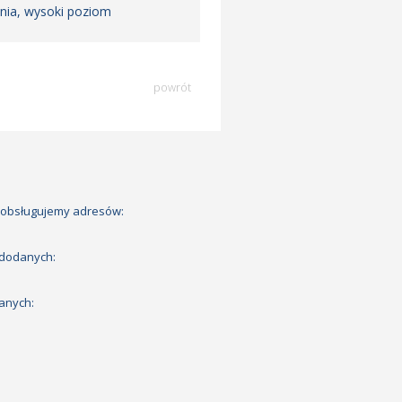
ania, wysoki poziom
powrót
 obsługujemy adresów:
 dodanych:
anych: