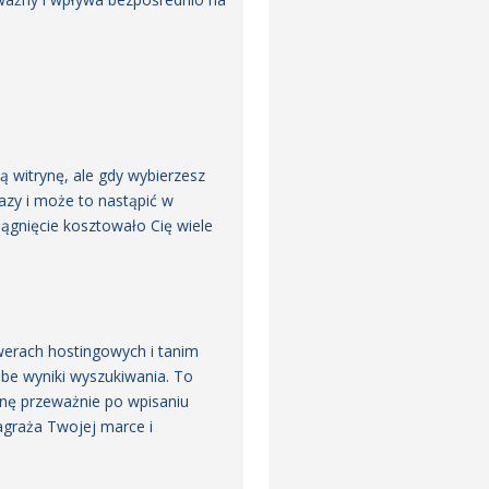
 witrynę, ale gdy wybierzesz
azy i może to nastąpić w
iągnięcie kosztowało Cię wiele
werach hostingowych i tanim
abe wyniki wyszukiwania. To
onę przeważnie po wpisaniu
zagraża Twojej marce i