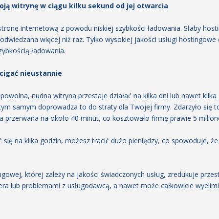
ją witrynę w ciągu kilku sekund od jej otwarcia
tronę internetową z powodu niskiej szybkości ładowania. Słaby hostin
e odwiedzana więcej niż raz. Tylko wysokiej jakości usługi hostingow
zybkością ładowania.
ścigać nieustannie
owolna, nudna witryna przestaje działać na kilka dni lub nawet kilka g
 tym samym doprowadza to do straty dla Twojej firmy. Zdarzyło się 
ała przerwana na około 40 minut, co kosztowało firmę prawie 5 milio
ć się na kilka godzin, możesz tracić dużo pieniędzy, co spowoduje, że
owej, której zależy na jakości świadczonych usług, zredukuje przes
a lub problemami z usługodawcą, a nawet może całkowicie wyelimin