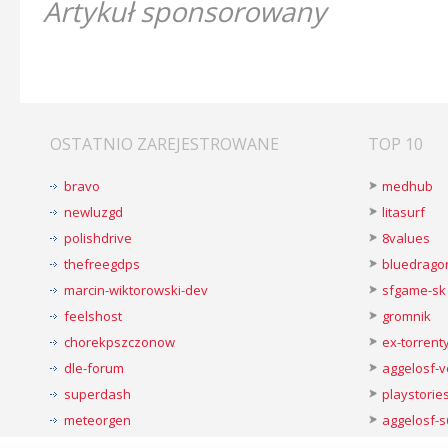
Artykuł sponsorowany
OSTATNIO ZAREJESTROWANE
TOP 10
bravo
medhub
newluzgd
litasurf
polishdrive
8values
thefreegdps
bluedrago
marcin-wiktorowski-dev
sfgame-sk
feelshost
gromnik
chorekpszczonow
ex-torren
dle-forum
aggelosf-
superdash
playstorie
meteorgen
aggelosf-s