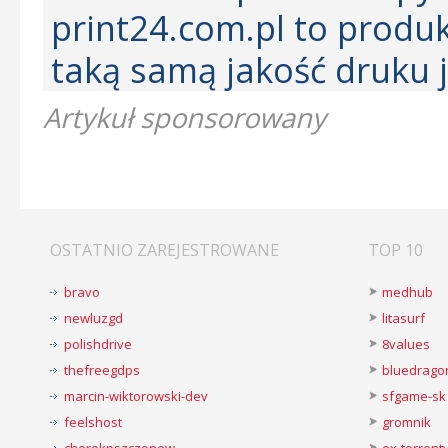
print24.com.pl to produkt
taką samą jakość druku j
Artykuł sponsorowany
OSTATNIO ZAREJESTROWANE
TOP 10
bravo
medhub
newluzgd
litasurf
polishdrive
8values
thefreegdps
bluedrago
marcin-wiktorowski-dev
sfgame-sk
feelshost
gromnik
chorekpszczonow
ex-torren