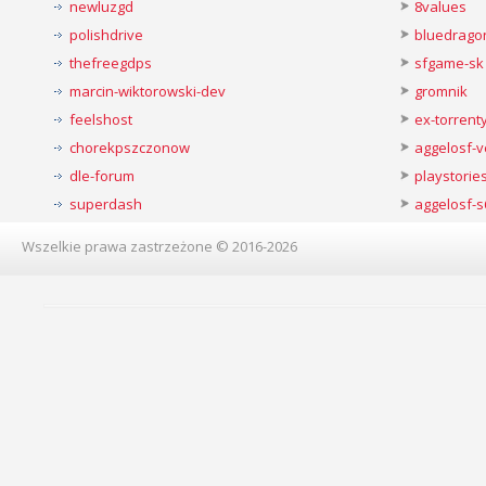
newluzgd
8values
polishdrive
bluedrago
thefreegdps
sfgame-sk
marcin-wiktorowski-dev
gromnik
feelshost
ex-torren
chorekpszczonow
aggelosf-
dle-forum
playstorie
superdash
aggelosf-s
Wszelkie prawa zastrzeżone © 2016-2026