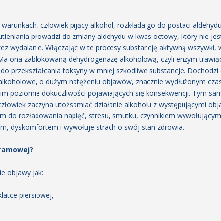
arunkach, człowiek pijący alkohol, rozkłada go do postaci aldehydu 
 utleniania prowadzi do zmiany aldehydu w kwas octowy, który nie jes
zez wydalanie. Włączając w te procesy substancję aktywną wszywki, 
 Ma ona zablokowaną dehydrogenazę alkoholową, czyli enzym trawiąc
 do przekształcania toksyny w mniej szkodliwe substancje. Dochodz
a alkoholowe, o dużym natężeniu objawów, znacznie wydłużonym czas
kim poziomie dokuczliwości pojawiających się konsekwencji. Tym samy
 człowiek zaczyna utożsamiać działanie alkoholu z występującymi obj
 do rozładowania napięć, stresu, smutku, czynnikiem wywołującym o
lem, dyskomfortem i wywołuje strach o swój stan zdrowia.
firamowej?
ie objawy jak:
klatce piersiowej,