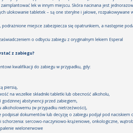
zaimplantować lek w innym miejscu. Skóra nacinana jest jednorazo
ych ulokowanie tabletek – są one sterylne i jałowe, rozpakowywane 
 podrażnione miejsce zabezpiecza się opatrunkiem, a następnie podaj
 zaświadczeniem o odbyciu zabiegu z oryginalnym lekiem Esperal
ystać z zabiegu?
owi kwalifikacji do zabiegu w przypadku, gdy:
ą piersią,
ość na wszelkie składniki tabletki lub obecność alkoholu,
godzinnej abstynencji przed zabiegiem,
u alkoholowemu (w przypadku nietrzeźwości),
ie podpisał dokumentów lub decyzję o zabiegu podjął pod naciskiem 
 i schorzenia: sercowo-naczyniowo-krążeniowe, onkologiczne, wątro
apalenie wielonerwowe