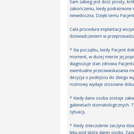
Sam zabieg jest dość prosty, krót
zakończeniu, kiedy podrażnione m
niewidoczna. Dzięki temu Pacjen
Cała procedura implantacji wszyw
doświadczeniem w przeprowadzan
* Na początku, kiedy Pacjent dok
moment, w dużej mierze jej popr
diagnozuje stan zdrowia Pacjen
ewentualne przeciwwskazania me
decyzja o podejściu do zbiegu w
rozmowy wydaje stosowne dokum
* Kiedy dana osoba zostaje zakw
gabinetach stomatologicznych. T
sytuacji,
* Kiedy znieczulenie zaczyna dz
leku pod skórę danej osoby. Zazwy