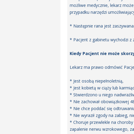
możliwe medycznie, lekarz może 
przypadku narzędzi umożliwiając
* Następnie rana jest zaszywana,
* Pacjent z gabinetu wychodzi z
Kiedy Pacjent nie może skorz
Lekarz ma prawo odmówić Pacjent
* Jest osobą niepełnoletnią,
* Jest kobietą w ciąży lub karmiąc
* Stwierdzono u niego nadwrażliw
* Nie zachował obowiązkowej 48 
* Nie chce poddać się odtruwani
* Nie wyraził zgody na zabieg, n
* Choruje przewlekle na choroby
zapalenie nerwu wzrokowego, z