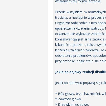
działaniem tej formy leczenia.
Przede wszystkim, w normalnych w
trucizną, a następnie w procesie
Organizm radzi sobie z nim popr
upośledzenia działania wątroby.
organizm nie wykazuje zdolności
konsekwencją jest silne zatruci
kilkanaście godzin, a także wyso
leczenia uzależnień twierdzą, że
odskocznią problemów, sposobem
przyjemność, nagle staje się bó
Jakie są objawy reakcji disul
Jeżeli po spożyciu pojawią się tak
* Ból: głowy, brzucha, mięśni, w 
* Zawroty głowy,
* Drgawki mięśniowe,