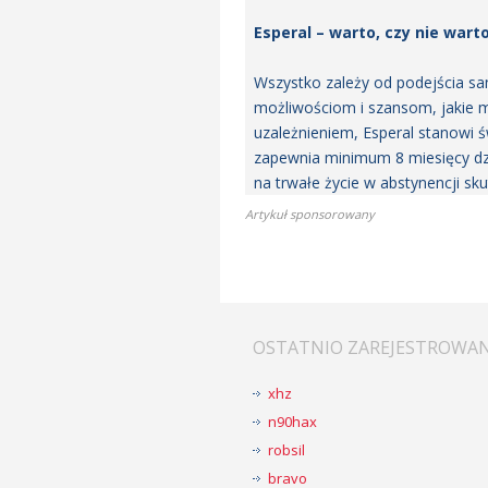
Esperal – warto, czy nie wart
Wszystko zależy od podejścia sam
możliwościom i szansom, jakie m
uzależnieniem, Esperal stanowi 
zapewnia minimum 8 miesięcy dzi
na trwałe życie w abstynencji sku
Artykuł sponsorowany
OSTATNIO ZAREJESTROWA
xhz
n90hax
robsil
bravo