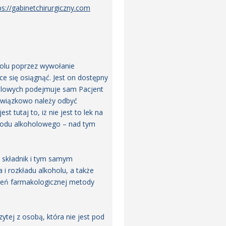
ps://gabinetchirurgiczny.com
holu poprzez wywołanie
e się osiągnąć. Jest on dostępny
holowych podejmuje sam Pacjent
bowiązkowo należy odbyć
 tutaj to, iż nie jest to lek na
głodu alkoholowego – nad tym
y składnik i tym samym
i rozkładu alkoholu, a także
ożeń farmakologicznej metody
tej z osobą, która nie jest pod