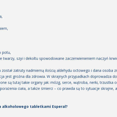
a,
niem,
o potu,
ie twarzy, szyi i dekoltu spowodowane zaczerwienieniem naczyń krw
został zatruty nadmierną ilością aldehydu octowego i dana osoba 
uacja jest groźna dla zdrowia. W skrajnych przypadkach doprowadza 
ne są tutaj takie organy jak: mózg, serce, wątroba, nerki, trzustka o
porażenia ciała, a także śmierci – co prawda są to sytuacje skrajne, 
a alkoholowego tabletkami Esperal?