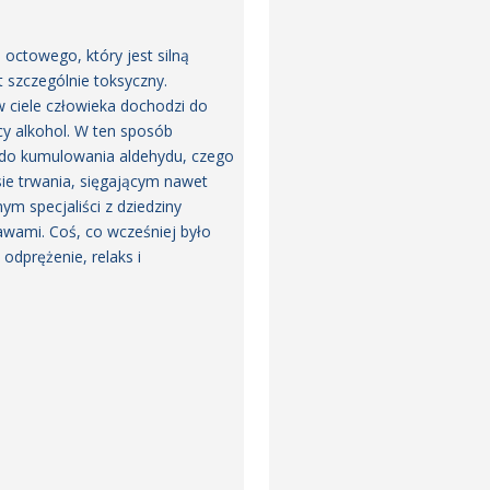
octowego, który jest silną
t szczególnie toksyczny.
w ciele człowieka dochodzi do
y alkohol. W ten sposób
i do kumulowania aldehydu, czego
ie trwania, sięgającym nawet
m specjaliści z dziedziny
awami. Coś, co wcześniej było
dprężenie, relaks i