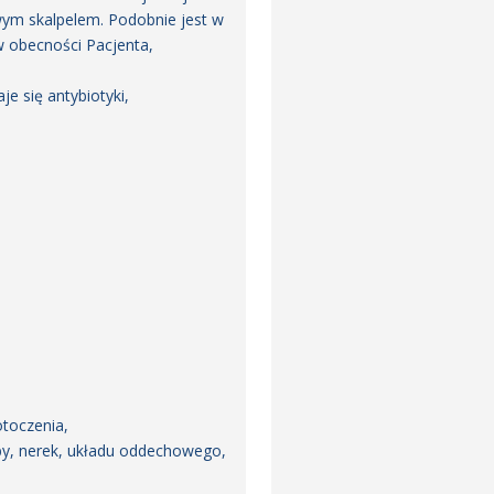
wym skalpelem. Podobnie jest w
w obecności Pacjenta,
e się antybiotyki,
otoczenia,
by, nerek, układu oddechowego,