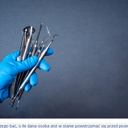
zego bać, o ile dana osoba jest w stanie powstrzymać się przed picie