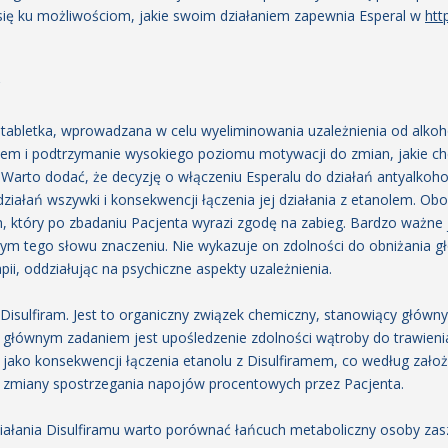
ię ku możliwościom, jakie swoim działaniem zapewnia Esperal w
htt
?
w tabletka, wprowadzana w celu wyeliminowania uzależnienia od alko
em i podtrzymanie wysokiego poziomu motywacji do zmian, jakie chc
 Warto dodać, że decyzję o włączeniu Esperalu do działań antyalko
ziałań wszywki i konsekwencji łączenia jej działania z etanolem. O
 który po zbadaniu Pacjenta wyrazi zgodę na zabieg. Bardzo ważne jest
ym tego słowu znaczeniu. Nie wykazuje on zdolności do obniżania 
apii, oddziałując na psychiczne aspekty uzależnienia.
Disulfiram. Jest to organiczny związek chemiczny, stanowiący główn
 głównym zadaniem jest upośledzenie zdolności wątroby do trawienia 
j jako konsekwencji łączenia etanolu z Disulfiramem, co według zał
 zmiany spostrzegania napojów procentowych przez Pacjenta.
ałania Disulfiramu warto porównać łańcuch metaboliczny osoby zaszy