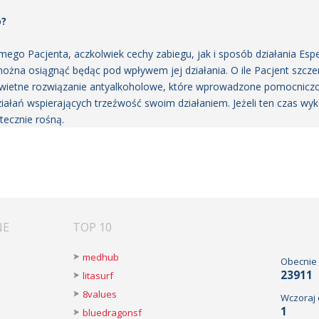
o?
ego Pacjenta, aczkolwiek cechy zabiegu, jak i sposób działania Esp
ożna osiągnąć będąc pod wpływem jej działania. O ile Pacjent szc
świetne rozwiązanie antyalkoholowe, które wprowadzone pomocniczo pr
ałań wspierających trzeźwość swoim działaniem. Jeżeli ten czas wyko
tecznie rośną.
NE
TOP 10
medhub
Obecnie
23911
litasurf
8values
Wczoraj
1
bluedragonsf