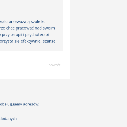
eralu przeważają szale ku
zerze chce pracować nad swoim
zy terapii i psychoterapii
rzysta się efektywnie, szanse
powrót
 obsługujemy adresów:
 dodanych: