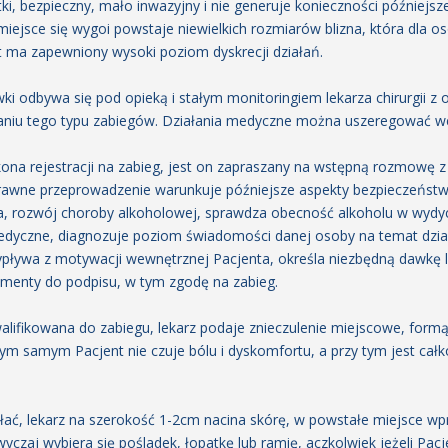
ki, bezpieczny, mało inwazyjny i nie generuje konieczności późniejszej
iejsce się wygoi powstaje niewielkich rozmiarów blizna, która dla oso
t ma zapewniony wysoki poziom dyskrecji działań.
ki odbywa się pod opieką i stałym monitoringiem lekarza chirurgii 
iu tego typu zabiegów. Działania medyczne można uszeregować we
ona rejestracji na zabieg, jest on zapraszany na wstępną rozmowę z
awne przeprowadzenie warunkuje późniejsze aspekty bezpieczeństwa
ta, rozwój choroby alkoholowej, sprawdza obecność alkoholu w wyd
dyczne, diagnozuje poziom świadomości danej osoby na temat dział
ypływa z motywacji wewnętrznej Pacjenta, określa niezbędną dawkę l
enty do podpisu, w tym zgodę na zabieg.
alifikowana do zabiegu, lekarz podaje znieczulenie miejscowe, for
ym samym Pacjent nie czuje bólu i dyskomfortu, a przy tym jest ca
iałać, lekarz na szerokość 1-2cm nacina skórę, w powstałe miejsce
czaj wybiera się pośladek, łopatkę lub ramię, aczkolwiek jeżeli Pacje