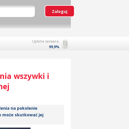
Uptime serwera:
99,9%
nia wszywki i
nej
lenia na pokolenie
o może skutkować jej