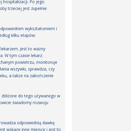
 hospitalizacji. Po jego
by trzeciej jest zupełnie
z odpowiednim wykształceniem i
dług kilku etapów:
 lekarzem. Jest to ważny
. W tym czasie lekarz:
ychanym powietrzu, monitoruje
ania wszywki, sprawdza, czy
eku, a także na zakończenie
mą zbliżone do tego używanego w
łkowicie świadomy rozwoju
 wprowadza odpowiednią dawkę
nt wskaże inne miejsce i jest to