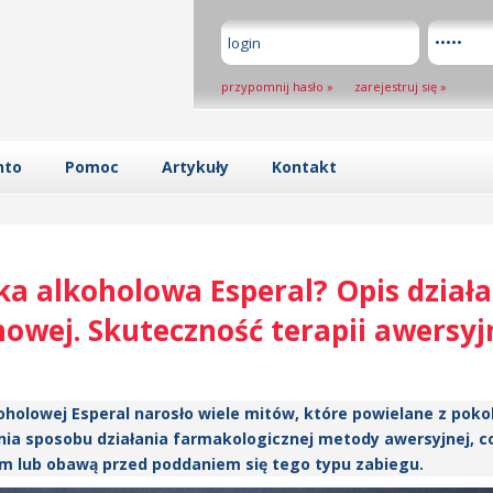
przypomnij hasło
»
zarejestruj się
»
nto
Pomoc
Artykuły
Kontakt
ka alkoholowa Esperal? Opis działa
mowej. Skuteczność terapii awersyj
oholowej Esperal narosło wiele mitów, które powielane z poko
nia sposobu działania farmakologicznej metody awersyjnej, c
 lub obawą przed poddaniem się tego typu zabiegu.