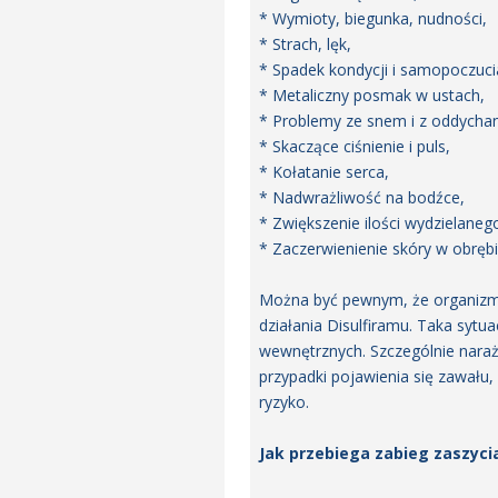
* Wymioty, biegunka, nudności,
* Strach, lęk,
* Spadek kondycji i samopoczuci
* Metaliczny posmak w ustach,
* Problemy ze snem i z oddycha
* Skaczące ciśnienie i puls,
* Kołatanie serca,
* Nadwrażliwość na bodźce,
* Zwiększenie ilości wydzielaneg
* Zaczerwienienie skóry w obręb
Można być pewnym, że organizm 
działania Disulfiramu. Taka syt
wewnętrznych. Szczególnie narażo
przypadki pojawienia się zawału, 
ryzyko.
Jak przebiega zabieg zaszyci