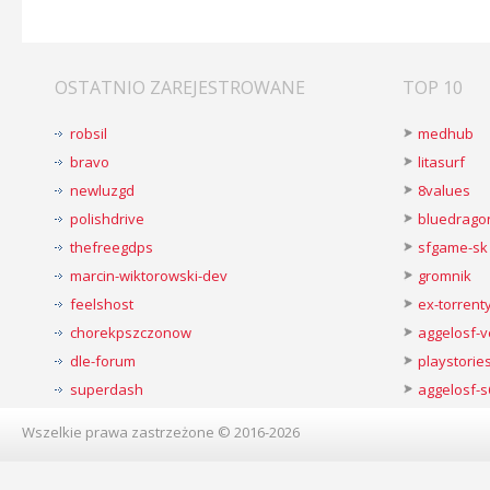
OSTATNIO ZAREJESTROWANE
TOP 10
robsil
medhub
bravo
litasurf
newluzgd
8values
polishdrive
bluedrago
thefreegdps
sfgame-sk
marcin-wiktorowski-dev
gromnik
feelshost
ex-torren
chorekpszczonow
aggelosf-
dle-forum
playstorie
superdash
aggelosf-s
Wszelkie prawa zastrzeżone © 2016-2026