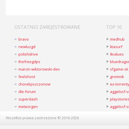
OSTATNIO ZAREJESTROWANE
TOP 10
bravo
medhub
newluzgd
litasurf
polishdrive
8values
thefreegdps
bluedrago
marcin-wiktorowski-dev
sfgame-sk
feelshost
gromnik
chorekpszczonow
ex-torren
dle-forum
aggelosf-
superdash
playstorie
meteorgen
aggelosf-s
Wszelkie prawa zastrzeżone © 2016-2026