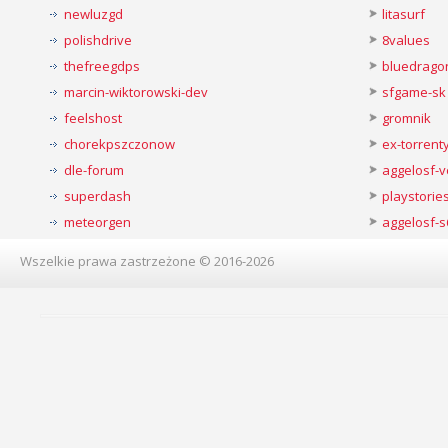
newluzgd
litasurf
polishdrive
8values
thefreegdps
bluedrago
marcin-wiktorowski-dev
sfgame-sk
feelshost
gromnik
chorekpszczonow
ex-torren
dle-forum
aggelosf-
superdash
playstorie
meteorgen
aggelosf-s
Wszelkie prawa zastrzeżone © 2016-2026