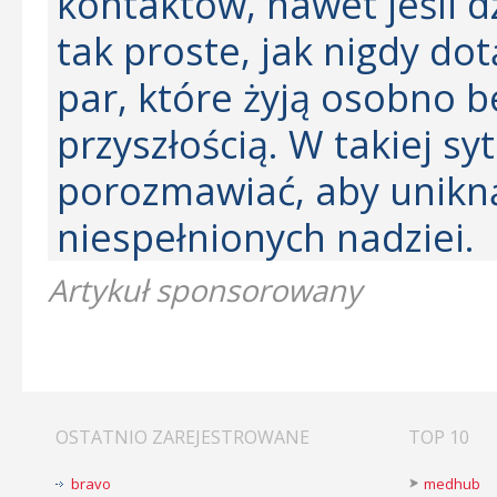
kontaktów, nawet jeśli dz
tak proste, jak nigdy do
par, które żyją osobno b
przyszłością. W takiej sy
porozmawiać, aby unikn
niespełnionych nadziei.
Artykuł sponsorowany
OSTATNIO ZAREJESTROWANE
TOP 10
bravo
medhub