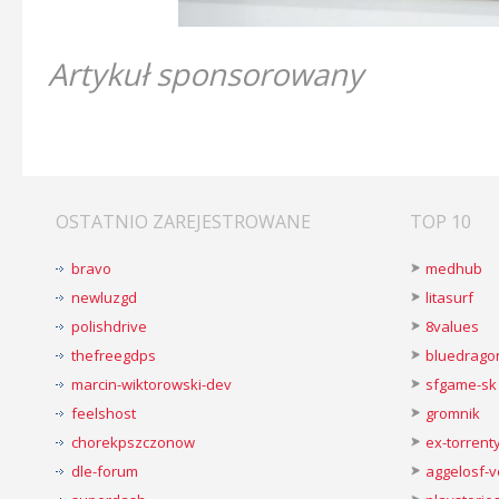
Artykuł sponsorowany
OSTATNIO ZAREJESTROWANE
TOP 10
bravo
medhub
newluzgd
litasurf
polishdrive
8values
thefreegdps
bluedrago
marcin-wiktorowski-dev
sfgame-sk
feelshost
gromnik
chorekpszczonow
ex-torren
dle-forum
aggelosf-