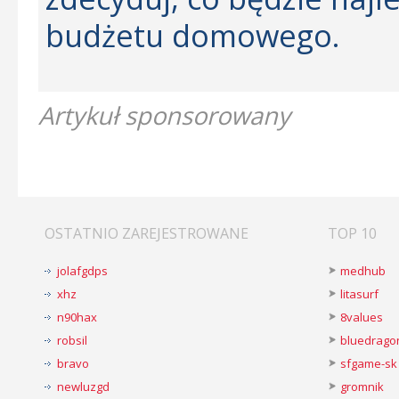
budżetu domowego.
Artykuł sponsorowany
OSTATNIO ZAREJESTROWANE
TOP 10
jolafgdps
medhub
xhz
litasurf
n90hax
8values
robsil
bluedrago
bravo
sfgame-sk
newluzgd
gromnik