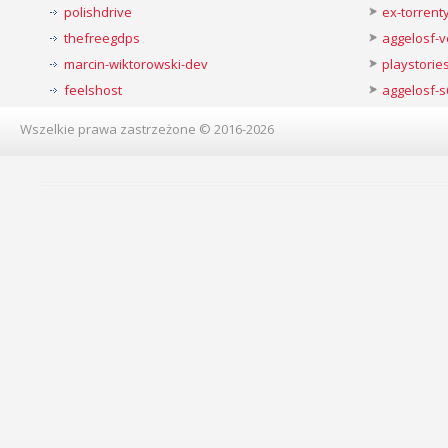
polishdrive
ex-torren
thefreegdps
aggelosf-
marcin-wiktorowski-dev
playstorie
feelshost
aggelosf-s
Wszelkie prawa zastrzeżone © 2016-2026