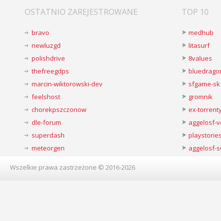
OSTATNIO ZAREJESTROWANE
TOP 10
bravo
medhub
newluzgd
litasurf
polishdrive
8values
thefreegdps
bluedrago
marcin-wiktorowski-dev
sfgame-sk
feelshost
gromnik
chorekpszczonow
ex-torren
dle-forum
aggelosf-
superdash
playstorie
meteorgen
aggelosf-s
Wszelkie prawa zastrzeżone © 2016-2026