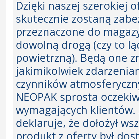
Dzięki naszej szerokiej 
skutecznie zostaną zabe
przeznaczone do magazy
dowolną drogą (czy to l
powietrzną). Będą one z
jakimikolwiek zdarzenia
czynników atmosferyczn
NEOPAK sprosta oczekiw
wymagających klientów. 
deklaruje, że dołożył ws
produkt z oferty był dost