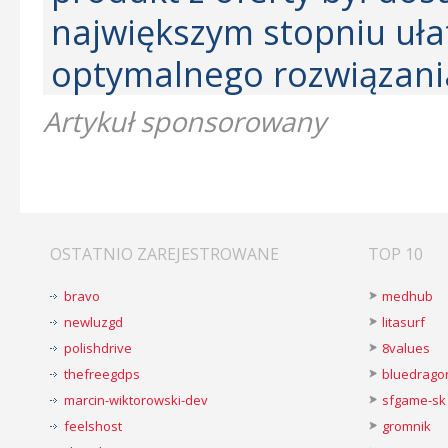
największym stopniu uła
optymalnego rozwiązani
Artykuł sponsorowany
OSTATNIO ZAREJESTROWANE
TOP 10
bravo
medhub
newluzgd
litasurf
polishdrive
8values
thefreegdps
bluedrago
marcin-wiktorowski-dev
sfgame-sk
feelshost
gromnik