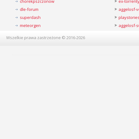
chorekpszczonow
ex-torren
dle-forum
aggelosf-
superdash
playstorie
meteorgen
aggelosf-s
Wszelkie prawa zastrzeżone © 2016-2026