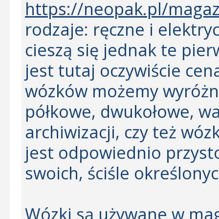
https://neopak.pl/magazy
rodzaje: ręczne i elektr
cieszą się jednak te pi
jest tutaj oczywiście ce
wózków możemy wyróżni
półkowe, dwukołowe, wa
archiwizacji, czy też wóz
jest odpowiednio przys
swoich, ściśle określony
Wózki są używane w maga