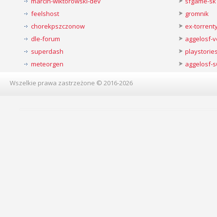
marcin-wiktorowski-dev
sfgame-sk
feelshost
gromnik
chorekpszczonow
ex-torren
dle-forum
aggelosf-
superdash
playstorie
meteorgen
aggelosf-s
Wszelkie prawa zastrzeżone © 2016-2026