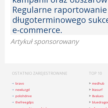
Regularne raportowanie 
długoterminowego sukce
e-commerce.
Artykuł sponsorowany
OSTATNIO ZAREJESTROWANE
TOP 10
bravo
medhub
newluzgd
litasurf
polishdrive
8values
thefreegdps
bluedrago