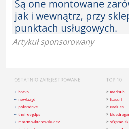
Są one montowane zaró
jak i wewnątrz, przy skle
punktach usługowych.
Artykuł sponsorowany
OSTATNIO ZAREJESTROWANE
TOP 10
bravo
medhub
newluzgd
litasurf
polishdrive
8values
thefreegdps
bluedrago
marcin-wiktorowski-dev
sfgame-sk