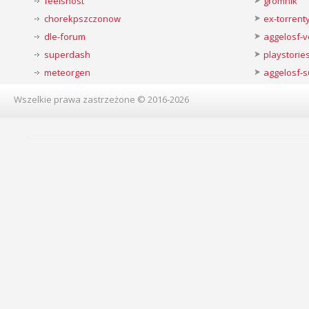
feelshost
gromnik
chorekpszczonow
ex-torren
dle-forum
aggelosf-
superdash
playstorie
meteorgen
aggelosf-s
Wszelkie prawa zastrzeżone © 2016-2026