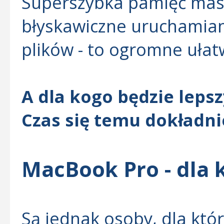
Superszybka pamięć mas
błyskawiczne uruchamiani
plików - to ogromne ułat
A dla kogo będzie lep
Czas się temu dokładnie
MacBook Pro - dla 
Są jednak osoby, dla któ