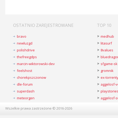
OSTATNIO ZAREJESTROWANE
TOP 10
bravo
medhub
newluzgd
litasurf
polishdrive
8values
thefreegdps
bluedrago
marcin-wiktorowski-dev
sfgame-sk
feelshost
gromnik
chorekpszczonow
ex-torren
dle-forum
aggelosf-
superdash
playstorie
meteorgen
aggelosf-s
Wszelkie prawa zastrzeżone © 2016-2026