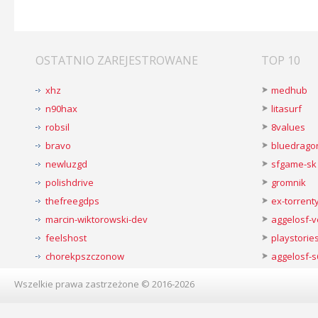
OSTATNIO ZAREJESTROWANE
TOP 10
xhz
medhub
n90hax
litasurf
robsil
8values
bravo
bluedrago
newluzgd
sfgame-sk
polishdrive
gromnik
thefreegdps
ex-torren
marcin-wiktorowski-dev
aggelosf-
feelshost
playstorie
chorekpszczonow
aggelosf-s
Wszelkie prawa zastrzeżone © 2016-2026