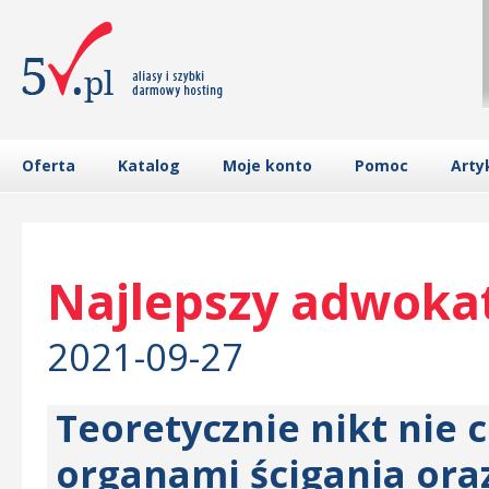
Oferta
Katalog
Moje konto
Pomoc
Arty
Najlepszy adwoka
2021-09-27
Teoretycznie nikt nie
organami ścigania oraz 