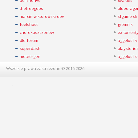
polishdrive
8values
thefreegdps
bluedrago
marcin-wiktorowski-dev
sfgame-sk
feelshost
gromnik
chorekpszczonow
ex-torren
dle-forum
aggelosf-
superdash
playstorie
meteorgen
aggelosf-s
Wszelkie prawa zastrzeżone © 2016-2026