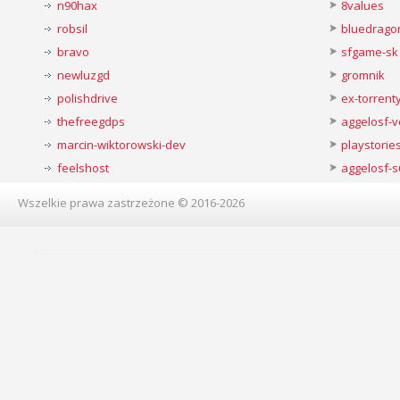
n90hax
8values
robsil
bluedrago
bravo
sfgame-sk
newluzgd
gromnik
polishdrive
ex-torren
thefreegdps
aggelosf-
marcin-wiktorowski-dev
playstorie
feelshost
aggelosf-s
Wszelkie prawa zastrzeżone © 2016-2026