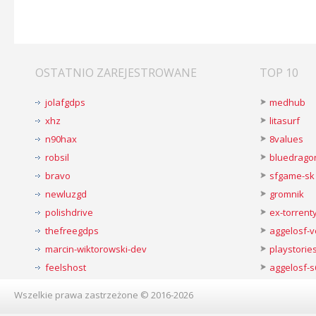
OSTATNIO ZAREJESTROWANE
TOP 10
jolafgdps
medhub
xhz
litasurf
n90hax
8values
robsil
bluedrago
bravo
sfgame-sk
newluzgd
gromnik
polishdrive
ex-torren
thefreegdps
aggelosf-
marcin-wiktorowski-dev
playstorie
feelshost
aggelosf-s
Wszelkie prawa zastrzeżone © 2016-2026