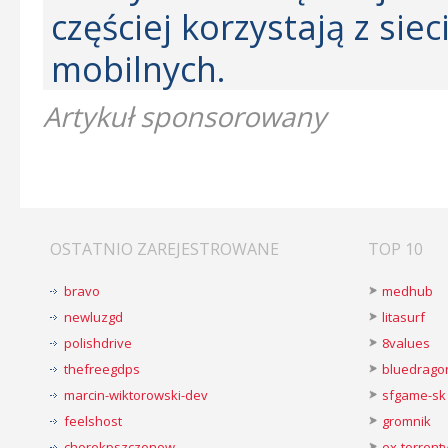
częściej korzystają z si
mobilnych.
Artykuł sponsorowany
OSTATNIO ZAREJESTROWANE
TOP 10
bravo
medhub
newluzgd
litasurf
polishdrive
8values
thefreegdps
bluedrago
marcin-wiktorowski-dev
sfgame-sk
feelshost
gromnik
chorekpszczonow
ex-torren