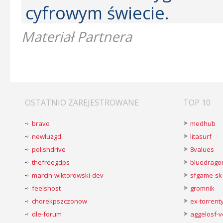
cyfrowym świecie.
Materiał Partnera
OSTATNIO ZAREJESTROWANE
TOP 10
bravo
medhub
newluzgd
litasurf
polishdrive
8values
thefreegdps
bluedrago
marcin-wiktorowski-dev
sfgame-sk
feelshost
gromnik
chorekpszczonow
ex-torren
dle-forum
aggelosf-