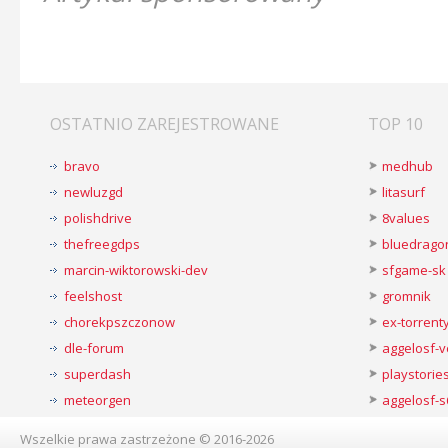
OSTATNIO ZAREJESTROWANE
TOP 10
bravo
medhub
newluzgd
litasurf
polishdrive
8values
thefreegdps
bluedrago
marcin-wiktorowski-dev
sfgame-sk
feelshost
gromnik
chorekpszczonow
ex-torren
dle-forum
aggelosf-
superdash
playstorie
meteorgen
aggelosf-s
Wszelkie prawa zastrzeżone © 2016-2026