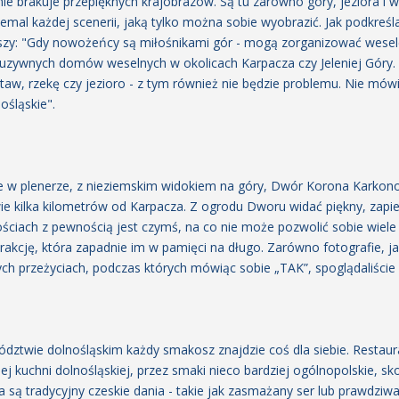
nie brakuje przepięknych krajobrazów. Są tu zarówno góry, jeziora i 
iemal każdej scenerii, jaką tylko można sobie wyobrazić. Jak podkreś
y: "Gdy nowożeńcy są miłośnikami gór - mogą zorganizować wesele
uzywnych domów weselnych w okolicach Karpacza czy Jeleniej Góry. 
taw, rzekę czy jezioro - z tym również nie będzie problemu. Nie mówi
ośląskie".
ie w plenerze, z nieziemskim widokiem na góry, Dwór Korona Karkonos
ie kilka kilometrów od Karpacza. Z ogrodu Dworu widać piękny, zapie
nościach z pewnością jest czymś, na co nie może pozwolić sobie wiele 
akcję, która zapadnie im w pamięci na długo. Zarówno fotografie, jak
h przeżyciach, podczas których mówiąc sobie „TAK”, spoglądaliśc
ztwie dolnośląskim każdy smakosz znajdzie coś dla siebie. Restaura
j kuchni dolnośląskiej, przez smaki nieco bardziej ogólnopolskie, 
 są tradycyjny czeskie dania - takie jak zasmażany ser lub prawdziwa