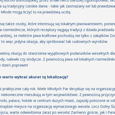
j kuchni dolnośląskiej, przez smaki nieco bardziej ogólnopolskie, 
 są tradycyjny czeskie dania - takie jak zasmażany ser lub prawdziwa
Młode mogą liczyć tu na prawdziwą ucztę.
ę także osoby, które interesują się lokalnym piwowarstwem, poniewa
a rzemieślnicze, których receptury sięgają tradycji z dziada pradziad
rdziej, że niektóre piwa kraftowe pochodzą nie tylko z zakątków Do
est to więc jedyna okazja, aby spróbować tak cudownych wyrobów.
świetną okazją do stworzenia wyjątkowych podarunków weselnych dla 
dy, nalewki czy słodycze. Z pewnością piwa od lokalnych rzemieślnik
w dzień poprawin!
 warto wybrać akurat tę lokalizację?
 praktycznie cały rok. Wiele Młodych Par decyduje się na organizację
 niekoniecznie mieszkają w tym województwie. Z pewnością przyczyną
orki, pałace, hotele w centrum dużych miast, zajazdy położone w odd
y znajdzie miejsce na organizację wymarzonego wesela. Lecz Dolny Ślą
ejsca, warte odwiedzenia zaraz po weselu! Zarówno goście, jak i Par