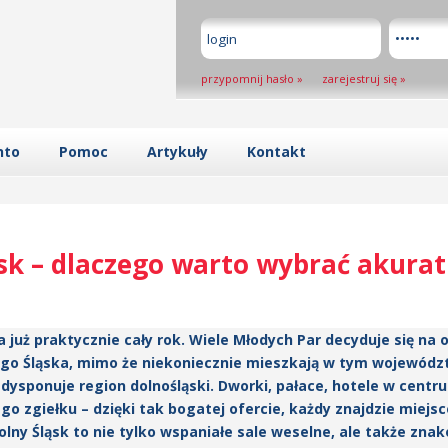
przypomnij hasło
»
zarejestruj się
»
nto
Pomoc
Artykuły
Kontakt
sk – dlaczego warto wybrać akurat 
już praktycznie cały rok. Wiele Młodych Par decyduje się na o
ego Śląska, mimo że niekoniecznie mieszkają w tym wojewódz
 dysponuje region dolnośląski. Dworki, pałace, hotele w centr
go zgiełku – dzięki tak bogatej ofercie, każdy znajdzie miejs
ny Śląsk to nie tylko wspaniałe sale weselne, ale także zna