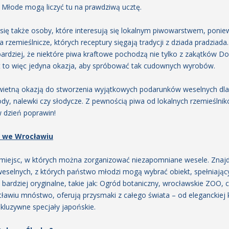
Młode mogą liczyć tu na prawdziwą ucztę.
ę także osoby, które interesują się lokalnym piwowarstwem, poniewa
a rzemieślnicze, których receptury sięgają tradycji z dziada pradziad
rdziej, że niektóre piwa kraftowe pochodzą nie tylko z zakątków Do
est to więc jedyna okazja, aby spróbować tak cudownych wyrobów.
świetną okazją do stworzenia wyjątkowych podarunków weselnych dla 
dy, nalewki czy słodycze. Z pewnością piwa od lokalnych rzemieślnik
w dzień poprawin!
e we Wrocławiu
miejsc, w których można zorganizować niezapomniane wesele. Znajdz
weselnych, z których państwo młodzi mogą wybrać obiekt, spełniając
bardziej oryginalne, takie jak: Ogród botaniczny, wrocławskie ZOO, c
cławiu mnóstwo, oferują przysmaki z całego świata – od eleganckiej k
kskluzywne specjały japońskie.