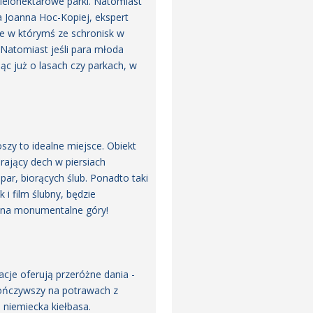
wielohektarowe parki. Natomiast
la Joanna Hoc-Kopiej, ekspert
 w którymś ze schronisk w
Natomiast jeśli para młoda
ąc już o lasach czy parkach, w
zy to idealne miejsce. Obiekt
rający dech w piersiach
par, biorących ślub. Ponadto taki
 i film ślubny, będzie
ie na monumentalne góry!
cje oferują przeróżne dania -
skończywszy na potrawach z
 niemiecka kiełbasa.