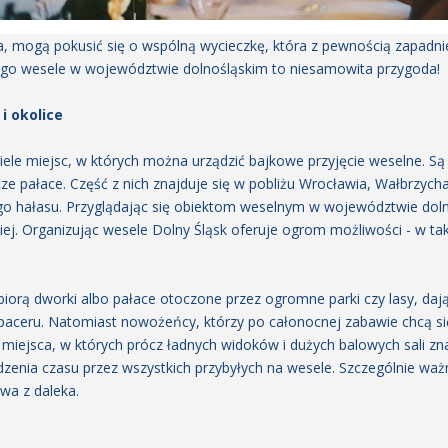
a, mogą pokusić się o wspólną wycieczkę, która z pewnością zapadn
czego wesele w województwie dolnośląskim to niesamowita przygoda!
i okolice
iele miejsc, w których można urządzić bajkowe przyjęcie weselne. S
cze pałace. Część z nich znajduje się w pobliżu Wrocławia, Wałbrzycha
go hałasu. Przyglądając się obiektom weselnym w województwie dol
skiej. Organizując wesele Dolny Śląsk oferuje ogrom możliwości - w t
biorą dworki albo pałace otoczone przez ogromne parki czy lasy, da
paceru. Natomiast nowożeńcy, którzy po całonocnej zabawie chcą się
miejsca, w których prócz ładnych widoków i dużych balowych sali zna
enia czasu przez wszystkich przybyłych na wesele. Szczególnie waż
wa z daleka.