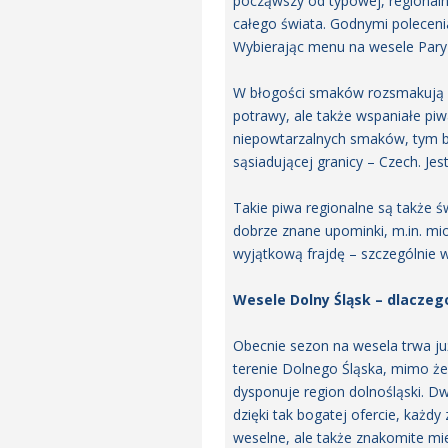
począwszy od typowej, regionalne
całego świata. Godnymi polecenia
Wybierając menu na wesele Pary 
W błogości smaków rozsmakują si
potrawy, ale także wspaniałe piw
niepowtarzalnych smaków, tym ba
sąsiadującej granicy – Czech. J
Takie piwa regionalne są także 
dobrze znane upominki, m.in. mio
wyjątkową frajdę – szczególnie 
Wesele Dolny Śląsk – dlaczego
Obecnie sezon na wesela trwa już
terenie Dolnego Śląska, mimo że
dysponuje region dolnośląski. Dw
dzięki tak bogatej ofercie, każd
weselne, ale także znakomite mi