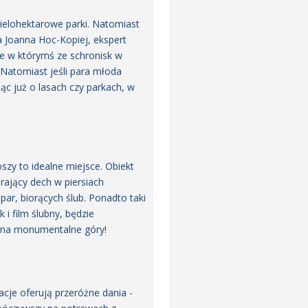
wielohektarowe parki. Natomiast
la Joanna Hoc-Kopiej, ekspert
 w którymś ze schronisk w
Natomiast jeśli para młoda
ąc już o lasach czy parkach, w
zy to idealne miejsce. Obiekt
rający dech w piersiach
par, biorących ślub. Ponadto taki
 i film ślubny, będzie
ie na monumentalne góry!
cje oferują przeróżne dania -