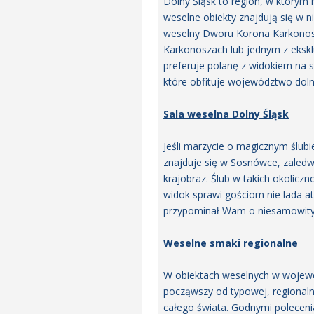
Dolny Śląsk to region, w którym 
weselne obiekty znajdują się w n
weselny Dworu Korona Karkonosz
Karkonoszach lub jednym z ekskl
preferuje polanę z widokiem na s
które obfituje województwo doln
Sala weselna Dolny Śląsk
Jeśli marzycie o magicznym ślub
znajduje się w Sosnówce, zaledw
krajobraz. Ślub w takich okolicz
widok sprawi gościom nie lada atr
przypominał Wam o niesamowityc
Weselne smaki regionalne
W obiektach weselnych w wojewód
począwszy od typowej, regionalne
całego świata. Godnymi polecenia