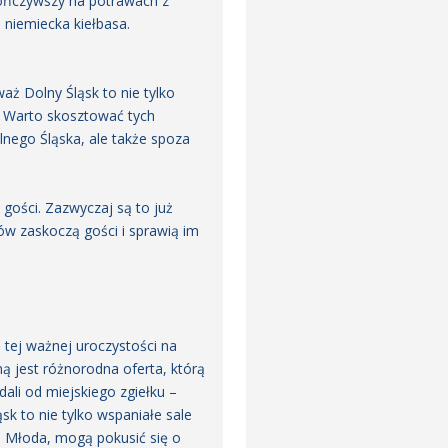
skończywszy na potrawach z
 niemiecka kiełbasa.
ż Dolny Śląsk to nie tylko
a. Warto skosztować tych
lnego Śląska, ale także spoza
gości. Zazwyczaj są to już
ów zaskoczą gości i sprawią im
 tej ważnej uroczystości na
 jest różnorodna oferta, którą
ali od miejskiego zgiełku –
sk to nie tylko wspaniałe sale
a Młoda, mogą pokusić się o