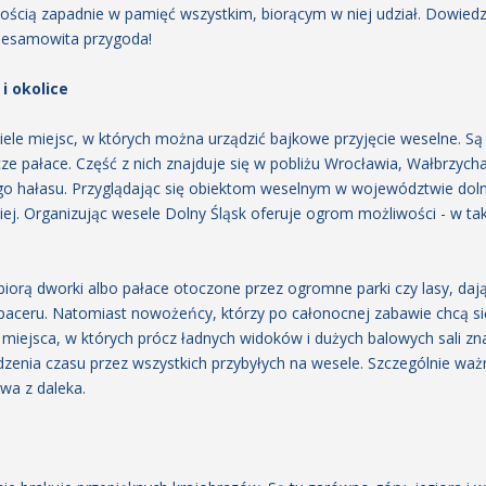
ością zapadnie w pamięć wszystkim, biorącym w niej udział. Dowiedz
iesamowita przygoda!
i okolice
iele miejsc, w których można urządzić bajkowe przyjęcie weselne. S
cze pałace. Część z nich znajduje się w pobliżu Wrocławia, Wałbrzycha
go hałasu. Przyglądając się obiektom weselnym w województwie dol
skiej. Organizując wesele Dolny Śląsk oferuje ogrom możliwości - w t
biorą dworki albo pałace otoczone przez ogromne parki czy lasy, da
paceru. Natomiast nowożeńcy, którzy po całonocnej zabawie chcą się
miejsca, w których prócz ładnych widoków i dużych balowych sali zna
enia czasu przez wszystkich przybyłych na wesele. Szczególnie waż
wa z daleka.