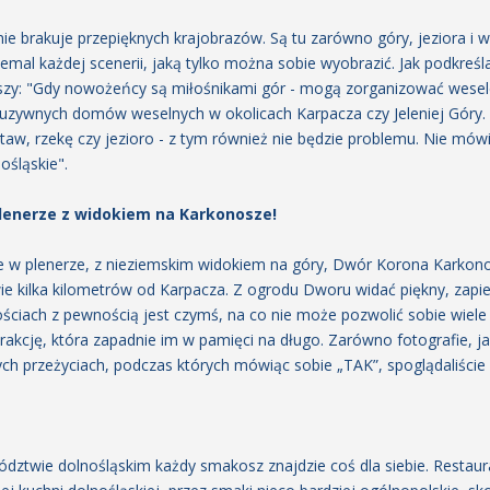
nie brakuje przepięknych krajobrazów. Są tu zarówno góry, jeziora i 
iemal każdej scenerii, jaką tylko można sobie wyobrazić. Jak podkreś
y: "Gdy nowożeńcy są miłośnikami gór - mogą zorganizować wesele
uzywnych domów weselnych w okolicach Karpacza czy Jeleniej Góry. 
taw, rzekę czy jezioro - z tym również nie będzie problemu. Nie mówi
ośląskie".
plenerze z widokiem na Karkonosze!
ie w plenerze, z nieziemskim widokiem na góry, Dwór Korona Karkonos
ie kilka kilometrów od Karpacza. Z ogrodu Dworu widać piękny, zapie
nościach z pewnością jest czymś, na co nie może pozwolić sobie wiele 
akcję, która zapadnie im w pamięci na długo. Zarówno fotografie, jak
h przeżyciach, podczas których mówiąc sobie „TAK”, spoglądaliśc
ztwie dolnośląskim każdy smakosz znajdzie coś dla siebie. Restaura