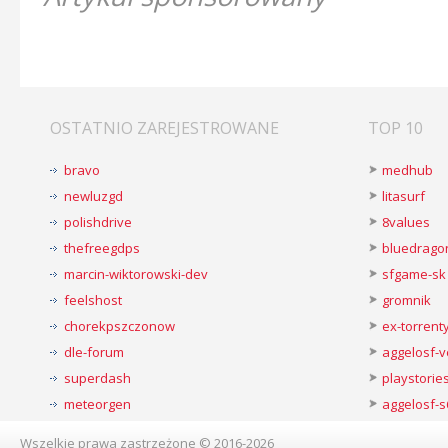
OSTATNIO ZAREJESTROWANE
TOP 10
bravo
medhub
newluzgd
litasurf
polishdrive
8values
thefreegdps
bluedrago
marcin-wiktorowski-dev
sfgame-sk
feelshost
gromnik
chorekpszczonow
ex-torren
dle-forum
aggelosf-
superdash
playstorie
meteorgen
aggelosf-s
Wszelkie prawa zastrzeżone © 2016-2026