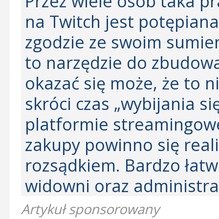
Przez wiele osób taka p
na Twitch jest potępiana
zgodzie ze swoim sumien
to narzędzie do zbudowan
okazać się może, że to n
skróci czas „wybijania si
platformie streamingowej
zakupy powinno się real
rozsądkiem. Bardzo łatwo
widowni oraz administrac
Artykuł sponsorowany