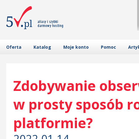
Oferta
Katalog
Moje konto
Pomoc
Arty
Zdobywanie obserw
w prosty sposób ro
platformie?
2022-01-14