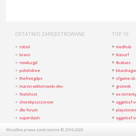
OSTATNIO ZAREJESTROWANE
TOP 10
robsil
medhub
bravo
litasurf
newluzgd
8values
polishdrive
bluedrago
thefreegdps
sfgame-sk
marcin-wiktorowski-dev
gromnik
feelshost
ex-torren
chorekpszczonow
aggelosf-
dle-forum
playstorie
superdash
aggelosf-s
Wszelkie prawa zastrzeżone © 2016-2026