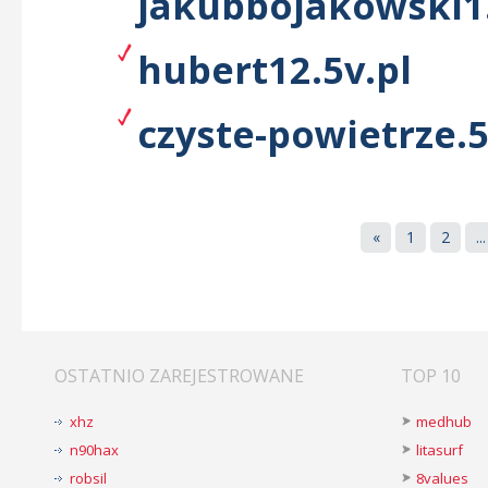
jakubbojakowski1.
hubert12.5v.pl
czyste-powietrze.5
«
1
2
...
OSTATNIO ZAREJESTROWANE
TOP 10
xhz
medhub
n90hax
litasurf
robsil
8values