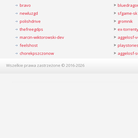
bravo
bluedrago
newluzgd
sfgame-sk
polishdrive
gromnik
thefreegdps
ex-torren
marcin-wiktorowski-dev
aggelosf-
feelshost
playstorie
chorekpszczonow
aggelosf-s
Wszelkie prawa zastrzeżone © 2016-2026