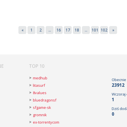
«
1
2
...
16
17
18
...
101
102
»
NE
TOP 10
medhub
Obecnie
23912
litasurf
8values
Wczoraj
1
bluedragonsf
sfgame-sk
Dziś dod
0
gromnik
ex-torrentycom