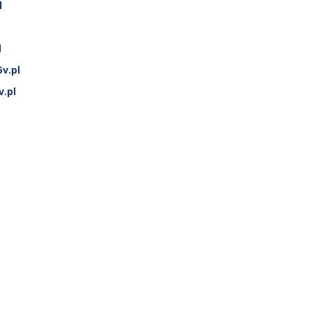
l
l
v.pl
v.pl