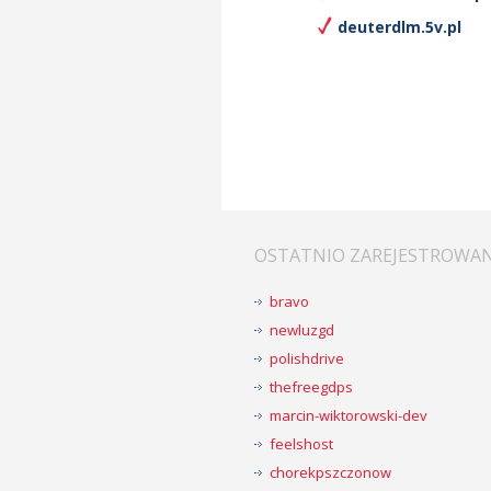
deuterdlm.5v.pl
OSTATNIO ZAREJESTROWA
bravo
newluzgd
polishdrive
thefreegdps
marcin-wiktorowski-dev
feelshost
chorekpszczonow