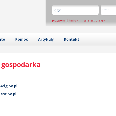
przypomnij hasło
»
zarejestruj się
»
nto
Pomoc
Artykuły
Kontakt
, gospodarka
tig.5v.pl
est.5v.pl