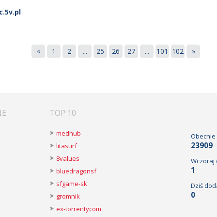
.5v.pl
«
1
2
...
25
26
27
...
101
102
»
NE
TOP 10
medhub
Obecnie
23909
litasurf
8values
Wczoraj
1
bluedragonsf
sfgame-sk
Dziś dod
0
gromnik
ex-torrentycom