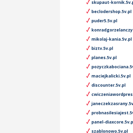
skupaut-kornik.5v.
beclodershop.5v.pl
puder5.5v.pl
konradgorzelanczyk
mikolaj-kania.5v.pl
biztv.5v.pl
planes.5v.pl
pozyczkabociana.5v
maciejkalicki.5v.pl
discounter.5v.pl
cwiczeniawordpress
janeczekzasrany.5v
probnasilesiajest.5
panel-diaxcore.5v.p
szablonowo.5v.pl