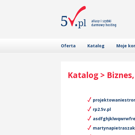
Oferta
Katalog
Moje ko
Katalog > Biznes
projektowaniestron
rp2.5v.pl
asdfghjklwqwrwfre
martynapietraszak.