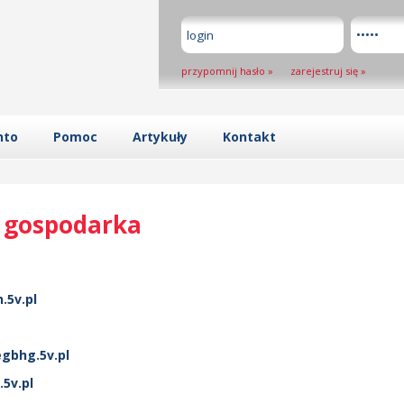
przypomnij hasło
»
zarejestruj się
»
nto
Pomoc
Artykuły
Kontakt
, gospodarka
.5v.pl
gbhg.5v.pl
5v.pl