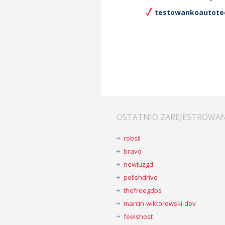
testowankoautotec
OSTATNIO ZAREJESTROWA
robsil
bravo
newluzgd
polishdrive
thefreegdps
marcin-wiktorowski-dev
feelshost