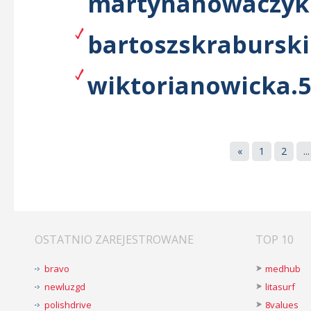
martynanowaczyk.
bartoszskraburski
wiktorianowicka.5
«
1
2
...
OSTATNIO ZAREJESTROWANE
TOP 10
bravo
medhub
newluzgd
litasurf
polishdrive
8values