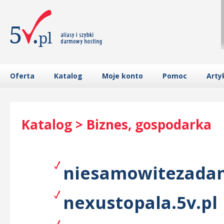
Oferta
Katalog
Moje konto
Pomoc
Arty
Katalog > Biznes, gospodarka
niesamowitezadani
nexustopala.5v.pl