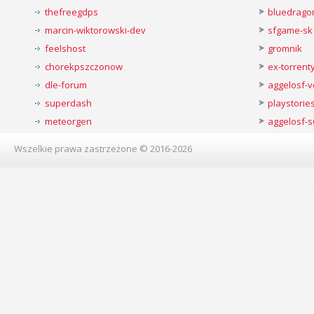
thefreegdps
bluedrago
marcin-wiktorowski-dev
sfgame-sk
feelshost
gromnik
chorekpszczonow
ex-torren
dle-forum
aggelosf-
superdash
playstorie
meteorgen
aggelosf-s
Wszelkie prawa zastrzeżone © 2016-2026