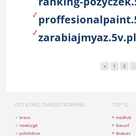
ranking-pozyczek.
proffesionalpaint.
zarabiajmyaz.5v.p
«
1
2
...
OSTATNIO ZAREJESTROWANE
TOP 10
bravo
medhub
newluzgd
litasurf
polishdrive
8values