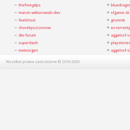
thefreegdps
bluedrago
marcin-wiktorowski-dev
sfgame-sk
feelshost
gromnik
chorekpszczonow
ex-torren
dle-forum
aggelosf-
superdash
playstorie
meteorgen
aggelosf-s
Wszelkie prawa zastrzeżone © 2016-2026