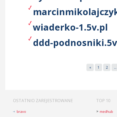
marcinmikolajczyk
wiaderko-1.5v.pl
ddd-podnosniki.5v
«
1
2
...
OSTATNIO ZAREJESTROWANE
TOP 10
bravo
medhub