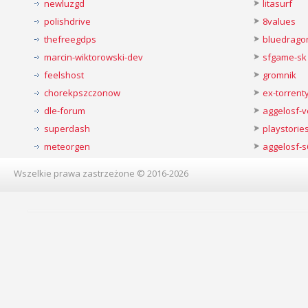
newluzgd
litasurf
polishdrive
8values
thefreegdps
bluedrago
marcin-wiktorowski-dev
sfgame-sk
feelshost
gromnik
chorekpszczonow
ex-torren
dle-forum
aggelosf-
superdash
playstorie
meteorgen
aggelosf-s
Wszelkie prawa zastrzeżone © 2016-2026