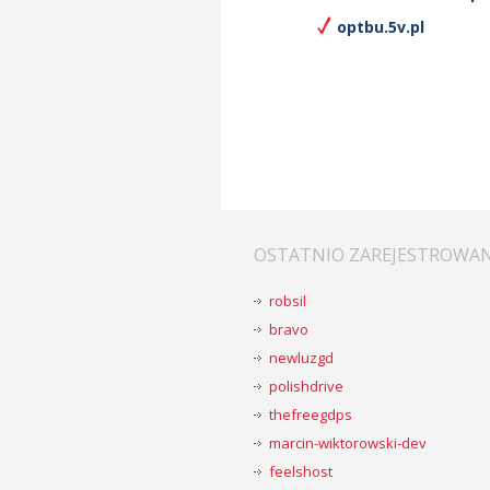
optbu.5v.pl
OSTATNIO ZAREJESTROWA
robsil
bravo
newluzgd
polishdrive
thefreegdps
marcin-wiktorowski-dev
feelshost