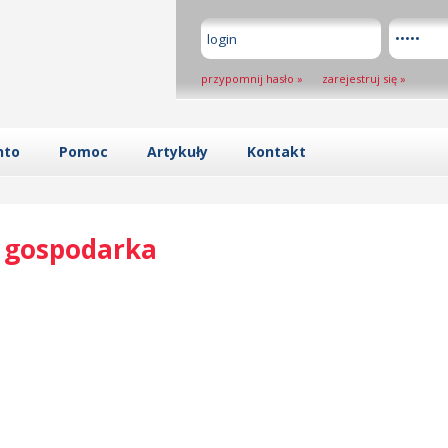
przypomnij hasło
»
zarejestruj się
»
nto
Pomoc
Artykuły
Kontakt
, gospodarka