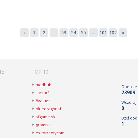
«
1
2
...
53
54
55
...
101
102
»
NE
TOP 10
medhub
Obecnie
23909
litasurf
8values
Wczoraj
0
bluedragonsf
sfgame-sk
Dziś dod
1
gromnik
ex-torrentycom