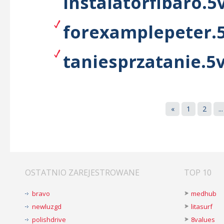
instalatorfibaro.5v
forexamplepeter.5
taniesprzatanie.5v
«
1
2
...
OSTATNIO ZAREJESTROWANE
TOP 10
bravo
medhub
newluzgd
litasurf
polishdrive
8values