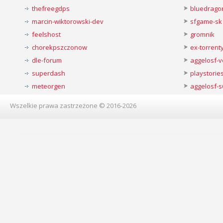
thefreegdps
bluedrago
marcin-wiktorowski-dev
sfgame-sk
feelshost
gromnik
chorekpszczonow
ex-torren
dle-forum
aggelosf-
superdash
playstorie
meteorgen
aggelosf-s
Wszelkie prawa zastrzeżone © 2016-2026