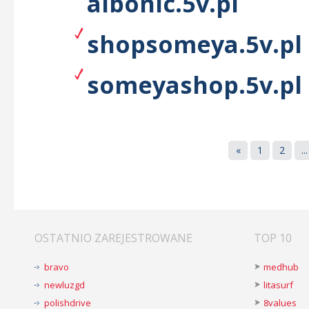
albonic.5v.pl
shopsomeya.5v.pl
someyashop.5v.pl
«
1
2
...
OSTATNIO ZAREJESTROWANE
TOP 10
bravo
medhub
newluzgd
litasurf
polishdrive
8values