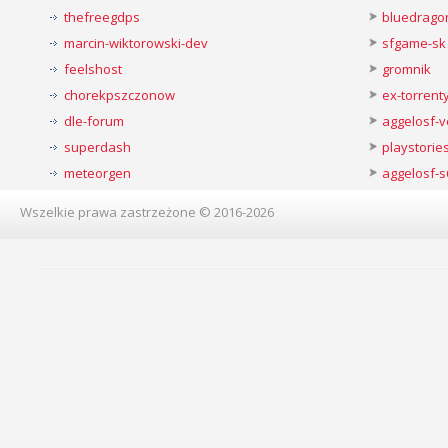
thefreegdps
bluedrago
marcin-wiktorowski-dev
sfgame-sk
feelshost
gromnik
chorekpszczonow
ex-torren
dle-forum
aggelosf-
superdash
playstorie
meteorgen
aggelosf-s
Wszelkie prawa zastrzeżone © 2016-2026