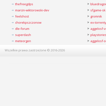
thefreegdps
bluedrago
marcin-wiktorowski-dev
sfgame-sk
feelshost
gromnik
chorekpszczonow
ex-torren
dle-forum
aggelosf-
superdash
playstorie
meteorgen
aggelosf-s
Wszelkie prawa zastrzeżone © 2016-2026