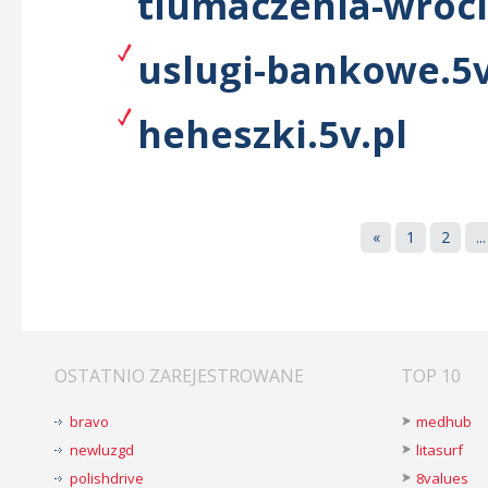
tlumaczenia-wrocl
uslugi-bankowe.5v
heheszki.5v.pl
«
1
2
...
OSTATNIO ZAREJESTROWANE
TOP 10
bravo
medhub
newluzgd
litasurf
polishdrive
8values