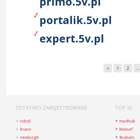
primo.5v.pl
portalik.5v.pl
expert.5v.pl
«
1
2
...
OSTATNIO ZAREJESTROWANE
TOP 10
robsil
medhub
bravo
litasurf
newluzgd
8values