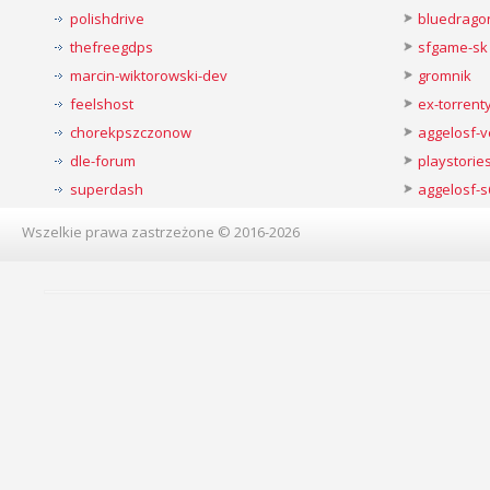
polishdrive
bluedrago
thefreegdps
sfgame-sk
marcin-wiktorowski-dev
gromnik
feelshost
ex-torren
chorekpszczonow
aggelosf-
dle-forum
playstorie
superdash
aggelosf-s
Wszelkie prawa zastrzeżone © 2016-2026