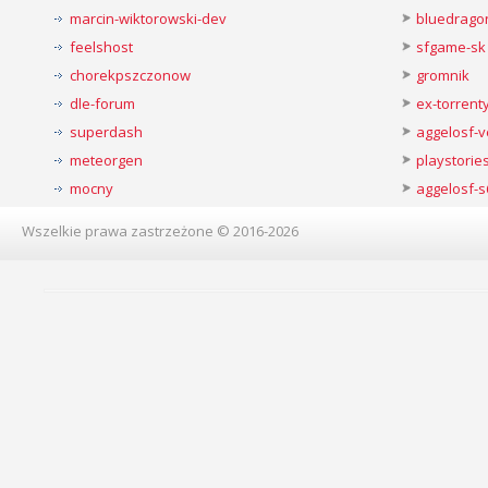
marcin-wiktorowski-dev
bluedrago
feelshost
sfgame-sk
chorekpszczonow
gromnik
dle-forum
ex-torren
superdash
aggelosf-
meteorgen
playstorie
mocny
aggelosf-s
Wszelkie prawa zastrzeżone © 2016-2026