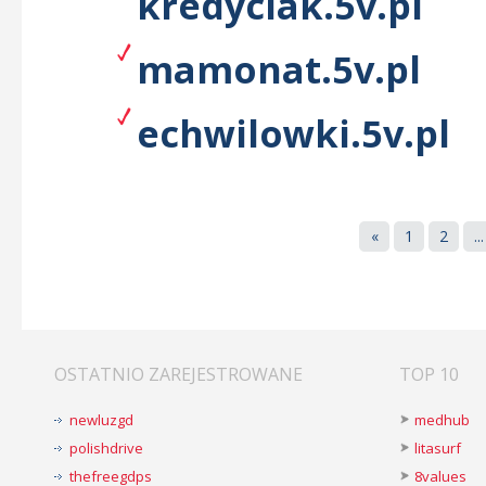
kredyciak.5v.pl
mamonat.5v.pl
echwilowki.5v.pl
«
1
2
...
OSTATNIO ZAREJESTROWANE
TOP 10
newluzgd
medhub
polishdrive
litasurf
thefreegdps
8values