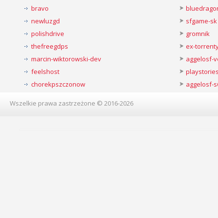
bravo
bluedrago
newluzgd
sfgame-sk
polishdrive
gromnik
thefreegdps
ex-torren
marcin-wiktorowski-dev
aggelosf-
feelshost
playstorie
chorekpszczonow
aggelosf-s
Wszelkie prawa zastrzeżone © 2016-2026