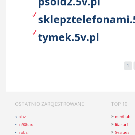
psold2.5v.pl
sklepztelefonami.
tymek.5v.pl
1
OSTATNIO ZAREJESTROWANE
TOP 10
xhz
medhub
n90hax
litasurf
robsil
8values