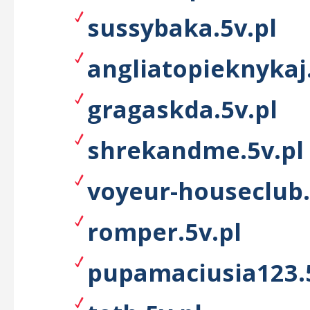
sussybaka.5v.pl
angliatopieknykaj.
gragaskda.5v.pl
shrekandme.5v.pl
voyeur-houseclub.
romper.5v.pl
pupamaciusia123.5