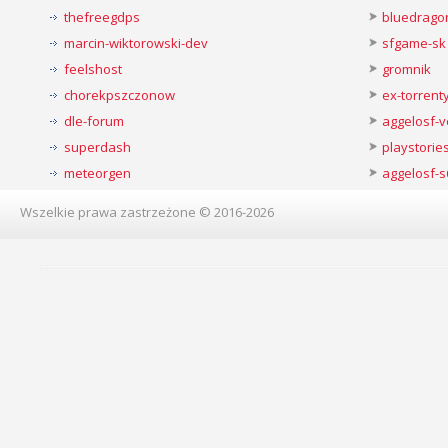
thefreegdps
bluedrago
marcin-wiktorowski-dev
sfgame-sk
feelshost
gromnik
chorekpszczonow
ex-torren
dle-forum
aggelosf-
superdash
playstorie
meteorgen
aggelosf-s
Wszelkie prawa zastrzeżone © 2016-2026