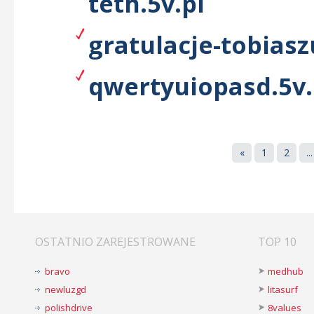
teth.5v.pl
gratulacje-tobiasz
qwertyuiopasd.5v.
«
1
2
...
OSTATNIO ZAREJESTROWANE
TOP 10
bravo
medhub
newluzgd
litasurf
polishdrive
8values