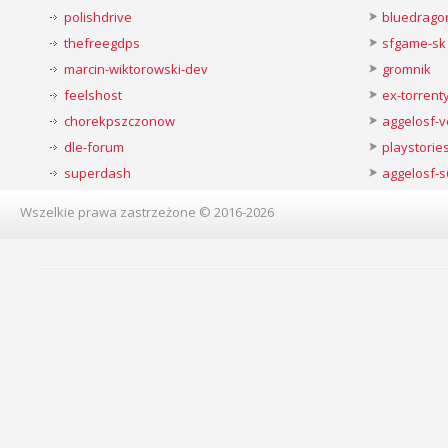
polishdrive
bluedrago
thefreegdps
sfgame-sk
marcin-wiktorowski-dev
gromnik
feelshost
ex-torren
chorekpszczonow
aggelosf-
dle-forum
playstorie
superdash
aggelosf-s
Wszelkie prawa zastrzeżone © 2016-2026