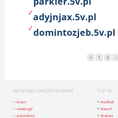
parkier.5v.pl
adyjnjax.5v.pl
domintozjeb.5v.pl
«
1
2
...
OSTATNIO ZAREJESTROWANE
TOP 10
bravo
medhub
newluzgd
litasurf
polishdrive
8values