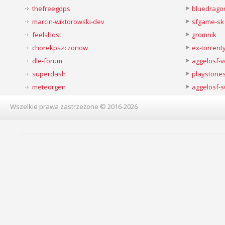
thefreegdps
bluedrago
marcin-wiktorowski-dev
sfgame-sk
feelshost
gromnik
chorekpszczonow
ex-torren
dle-forum
aggelosf-
superdash
playstorie
meteorgen
aggelosf-s
Wszelkie prawa zastrzeżone © 2016-2026