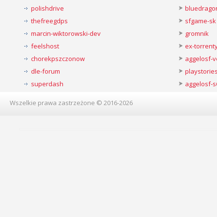
polishdrive
bluedrago
thefreegdps
sfgame-sk
marcin-wiktorowski-dev
gromnik
feelshost
ex-torren
chorekpszczonow
aggelosf-
dle-forum
playstorie
superdash
aggelosf-s
Wszelkie prawa zastrzeżone © 2016-2026