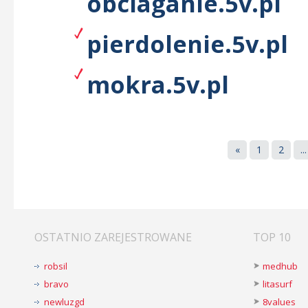
obciaganie.5v.pl
pierdolenie.5v.pl
mokra.5v.pl
«
1
2
...
OSTATNIO ZAREJESTROWANE
TOP 10
robsil
medhub
bravo
litasurf
newluzgd
8values