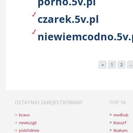
porno.5v.pl
czarek.5v.pl
niewiemcodno.5v.
«
1
2
...
OSTATNIO ZAREJESTROWANE
TOP 10
bravo
medhub
newluzgd
litasurf
polishdrive
8values