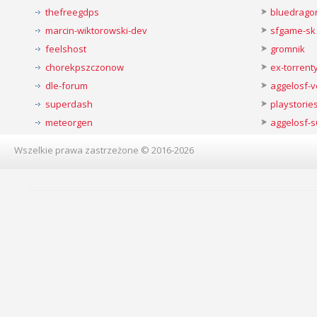
thefreegdps
bluedrago
marcin-wiktorowski-dev
sfgame-sk
feelshost
gromnik
chorekpszczonow
ex-torren
dle-forum
aggelosf-
superdash
playstorie
meteorgen
aggelosf-s
Wszelkie prawa zastrzeżone © 2016-2026