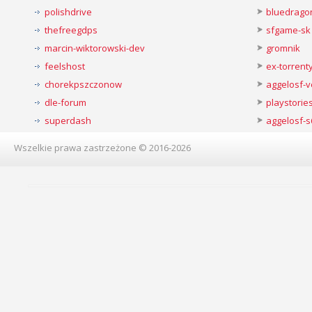
polishdrive
bluedrago
thefreegdps
sfgame-sk
marcin-wiktorowski-dev
gromnik
feelshost
ex-torren
chorekpszczonow
aggelosf-
dle-forum
playstorie
superdash
aggelosf-s
Wszelkie prawa zastrzeżone © 2016-2026