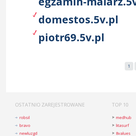
egzamin-malarz.5v
domestos.5v.pl
piotr69.5v.pl
1
OSTATNIO ZAREJESTROWANE
TOP 10
robsil
medhub
bravo
litasurf
newluzgd
8values