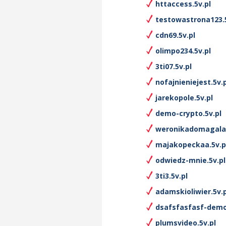
httaccess.5v.pl
testowastrona123.5
cdn69.5v.pl
olimpo234.5v.pl
3ti07.5v.pl
nofajnieniejest.5v.p
jarekopole.5v.pl
demo-crypto.5v.pl
weronikadomagala.
majakopeckaa.5v.p
odwiedz-mnie.5v.pl
3ti3.5v.pl
adamskioliwier.5v.p
dsafsfasfasf-demo
plumsvideo.5v.pl