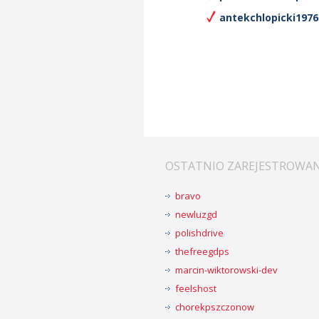
antekchlopicki1976.
OSTATNIO ZAREJESTROWA
bravo
newluzgd
polishdrive
thefreegdps
marcin-wiktorowski-dev
feelshost
chorekpszczonow