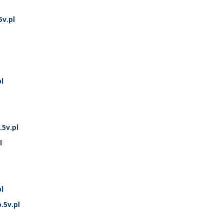
v.pl
l
5v.pl
l
l
.5v.pl