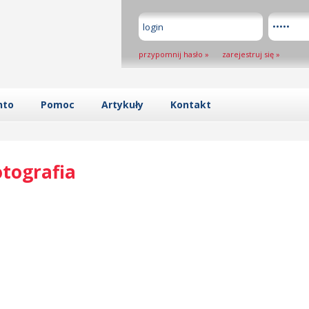
przypomnij hasło
»
zarejestruj się
»
nto
Pomoc
Artykuły
Kontakt
otografia