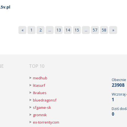
5v.pl
«
1
2
...
13
14
15
...
57
58
»
NE
TOP 10
medhub
Obecnie
23908
litasurf
8values
Wczoraj
1
bluedragonsf
sfgame-sk
Dziś dod
0
gromnik
ex-torrentycom